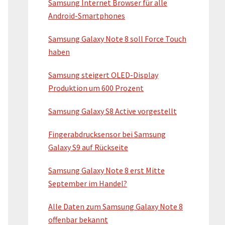
Samsung Internet Browser für alle
S
Android-Smartphones
i
Samsung Galaxy Note 8 soll Force Touch
d
haben
e
Samsung steigert OLED-Display
b
Produktion um 600 Prozent
a
Samsung Galaxy S8 Active vorgestellt
r
Fingerabdrucksensor bei Samsung
Galaxy S9 auf Rückseite
Samsung Galaxy Note 8 erst Mitte
September im Handel?
Alle Daten zum Samsung Galaxy Note 8
offenbar bekannt