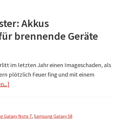
ter: Akkus
für brennende Geräte
itt im letzten Jahr einen Imageschaden, als
n plötzlich Feuer fing und mit einem
n...]
I
n
f
o
g Galaxy Note 7
,
Samsung Galaxy S8
s
z