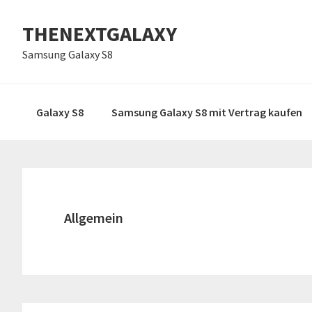
Zur
Skip
Zur
THENEXTGALAXY
Hauptnavigation
to
Hauptsidebar
springen
main
springen
Samsung Galaxy S8
content
Galaxy S8
Samsung Galaxy S8 mit Vertrag kaufen
Allgemein