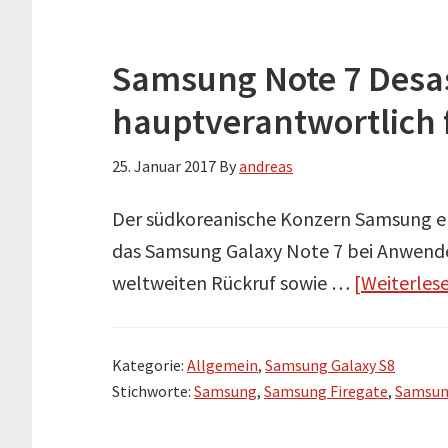
Samsung Note 7 Desas
hauptverantwortlich 
25. Januar 2017
By
andreas
Der südkoreanische Konzern Samsung erl
das Samsung Galaxy Note 7 bei Anwender
weltweiten Rückruf sowie …
[Weiterlese
Kategorie:
Allgemein
,
Samsung Galaxy S8
Stichworte:
Samsung
,
Samsung Firegate
,
Samsun