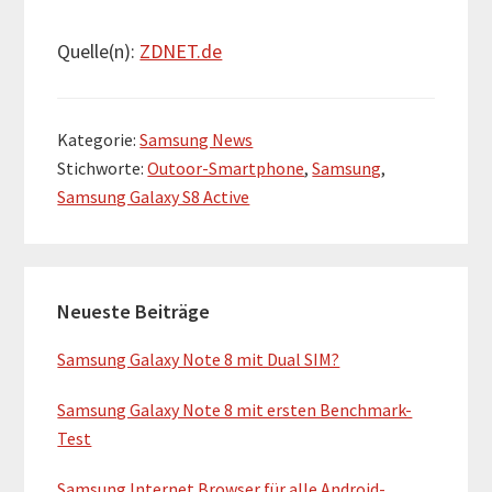
Quelle(n):
ZDNET.de
Kategorie:
Samsung News
Stichworte:
Outoor-Smartphone
,
Samsung
,
Samsung Galaxy S8 Active
H
Neueste Beiträge
a
u
Samsung Galaxy Note 8 mit Dual SIM?
p
Samsung Galaxy Note 8 mit ersten Benchmark-
t
Test
-
Samsung Internet Browser für alle Android-