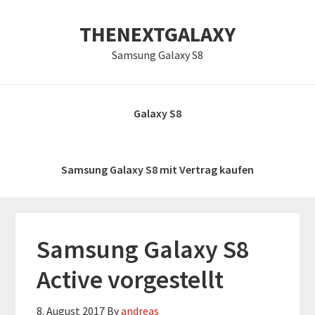
Zur
Skip
Zur
THENEXTGALAXY
Hauptnavigation
to
Hauptsidebar
springen
main
springen
Samsung Galaxy S8
content
Galaxy S8
Samsung Galaxy S8 mit Vertrag kaufen
Samsung Galaxy S8
Active vorgestellt
8. August 2017
By
andreas