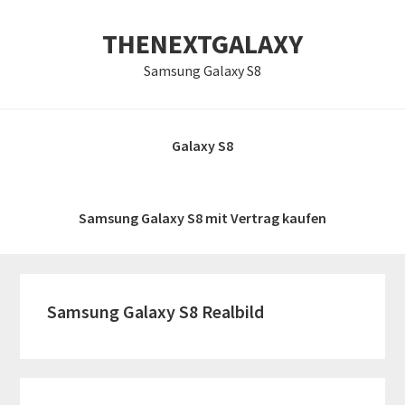
Zur
Skip
Zur
THENEXTGALAXY
Hauptnavigation
to
Hauptsidebar
springen
main
springen
Samsung Galaxy S8
content
Galaxy S8
Samsung Galaxy S8 mit Vertrag kaufen
Samsung Galaxy S8 Realbild