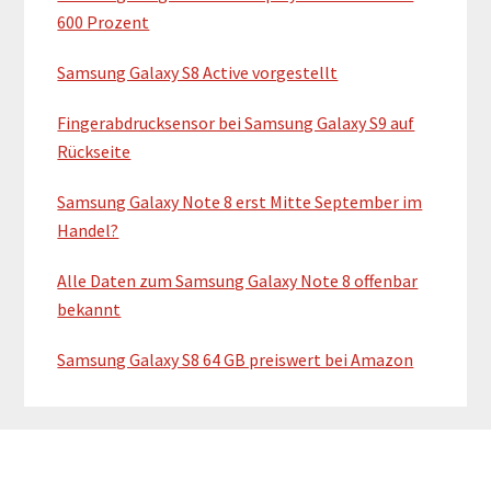
s
e
600 Prozent
R
b
e
Samsung Galaxy S8 Active vorgestellt
a
a
Fingerabdrucksensor bei Samsung Galaxy S9 auf
r
l
Rückseite
b
i
Samsung Galaxy Note 8 erst Mitte September im
l
Handel?
d
Alle Daten zum Samsung Galaxy Note 8 offenbar
d
bekannt
e
s
Samsung Galaxy S8 64 GB preiswert bei Amazon
S
a
m
s