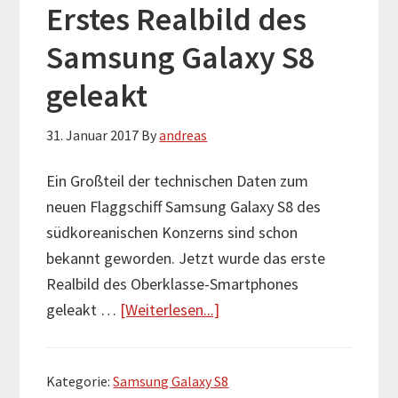
Erstes Realbild des
Samsung Galaxy S8
geleakt
31. Januar 2017
By
andreas
Ein Großteil der technischen Daten zum
neuen Flaggschiff Samsung Galaxy S8 des
südkoreanischen Konzerns sind schon
bekannt geworden. Jetzt wurde das erste
Realbild des Oberklasse-Smartphones
geleakt …
[Weiterlesen...]
I
n
f
Kategorie:
Samsung Galaxy S8
o