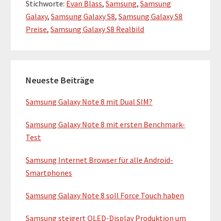
Stichworte:
Evan Blass
,
Samsung
,
Samsung
s
Galaxy
,
Samsung Galaxy S8
,
Samsung Galaxy S8
z
Preise
,
Samsung Galaxy S8 Realbild
u
m
P
H
l
Neueste Beiträge
a
u
u
Samsung Galaxy Note 8 mit Dual SIM?
g
p
i
Samsung Galaxy Note 8 mit ersten Benchmark-
t
n
Test
E
-
Samsung Internet Browser für alle Android-
r
S
Smartphones
s
i
t
Samsung Galaxy Note 8 soll Force Touch haben
d
e
Samsung steigert OLED-Display Produktion um