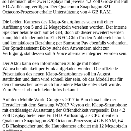
soll demnach über zwei Displays mit jeweils 4,2 Zoll Größe mit Full
HD-Auflösung verfügen. Der Qualcomm Snapdragon 821
Octacore-Prozessor erhalte Unterstützung von 4 GB RAM.
Die beiden Kameras des Klapp-Smartphones seien mit einer
Auflösung von 5 und 12 Megapixeln versehen worden. Der interne
Speicher belaufe sich auf 64 GB, doch ob dieser erweitert werden
kann, bleibt leider unklar. Ein NFC-Chip für den Nahbereichsfunk
und kontaktlosen Bezahlung per Samsung Pay ebenfalls vorhanden.
Der Sprachassistent Bixby steht den Anwendern nicht zur
Verfügung, stattdessen soll S Voice alternativ integriert worden sein.
Der Akku kann den Informationen zufolge mit hoher
Wahrscheinlichkeit per Funk aufgeladen werden. Die offizielle
Präsentation des neuen Klapp-Smartphones soll im August
stattfinden und dann wird schnell klar sein, ob das Modell nur für
den chinesischen oder auch für andere Märkte entwickelt wurde.
Zum Preis sind noch keine Infos bekannt.
Auf dem Mobile World Congress 2017 in Barcelona hatte der
Hersteller mit dem Samsung W2017 Veyron ein Klapp-Smartphone
mit erstklassiger Ausstattung der Öffentlichkeit vorgestellt. Das 4,2
Zoll Display bietet eine Full HD-Auflösung, als CPU dient ein
Qualcomm Snapdragon 820 Octacore-Prozessor, 4 GB RAM, 64
GB Flashspeicher und die Hauptkamera arbeitet mit 12 Megapixeln