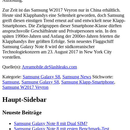
Auflösung.
Zur Zeit ist das Samsung W2017 Veyron nur in China erhältlich.
Heute sind Klapphandys eine Seltenheit geworden, doch Samsung
greift diesen einstigen Trend erneut auf und entwickelt neue Klapp-
Smartphones. Die Zielgruppen dieser Smartphone-Klasse dürften
anspruchsvolle Geschäftsleute und Privatpersonen sein. In den
späten 1990er-Jahren und Anfang der 2000er-Jahren feierten die
Klapphandys ihre größten Erfolge. Sein neuestes Flaggschiff
Samsung Galaxy Note 8 wird der südkoreanischer
Technologiekonzern am 23. August 2017 in New York City
vorstellen.
Quelle(n):
Areamobile.de
Slashleaks.com
Kategorie:
Samsung Galaxy S8
,
Samsung News
Stichworte:
Samsung
,
Samsung Galaxy S8
,
Samsung Klapp-Smartphone
,
Samsung W2017 Veyron
Haupt-Sidebar
Neueste Beiträge
Samsung Galaxy Note 8 mit Dual SIM?
Samsung Galaxy Note 8 mit ersten Benchmark-Test