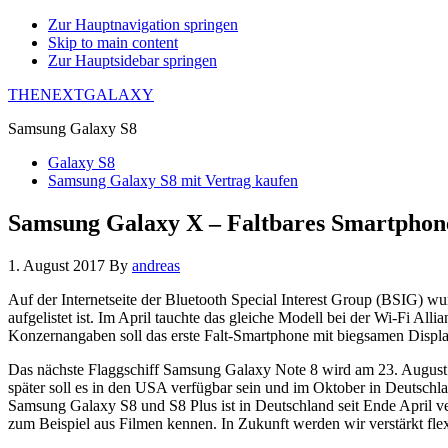
Zur Hauptnavigation springen
Skip to main content
Zur Hauptsidebar springen
THENEXTGALAXY
Samsung Galaxy S8
Galaxy S8
Samsung Galaxy S8 mit Vertrag kaufen
Samsung Galaxy X – Faltbares Smartphon
1. August 2017
By
andreas
Auf der Internetseite der Bluetooth Special Interest Group (BSIG) w
aufgelistet ist. Im April tauchte das gleiche Modell bei der Wi-Fi All
Konzernangaben soll das erste Falt-Smartphone mit biegsamen Displa
Das nächste Flaggschiff Samsung Galaxy Note 8 wird am 23. August 
später soll es in den USA verfügbar sein und im Oktober in Deutschl
Samsung Galaxy S8 und S8 Plus ist in Deutschland seit Ende April v
zum Beispiel aus Filmen kennen. In Zukunft werden wir verstärkt flex