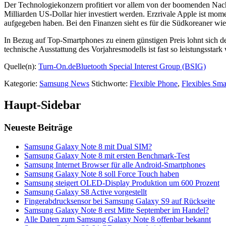
Der Technologiekonzern profitiert vor allem von der boomenden Na
Milliarden US-Dollar hier investiert werden. Erzrivale Apple ist mo
aufgegeben haben. Bei den Finanzen sieht es für die Südkoreaner wie
In Bezug auf Top-Smartphones zu einem günstigen Preis lohnt sich d
technische Ausstattung des Vorjahresmodells ist fast so leistungssta
Quelle(n):
Turn-On.de
Bluetooth Special Interest Group (BSIG)
Kategorie:
Samsung News
Stichworte:
Flexible Phone
,
Flexibles Sm
Haupt-Sidebar
Neueste Beiträge
Samsung Galaxy Note 8 mit Dual SIM?
Samsung Galaxy Note 8 mit ersten Benchmark-Test
Samsung Internet Browser für alle Android-Smartphones
Samsung Galaxy Note 8 soll Force Touch haben
Samsung steigert OLED-Display Produktion um 600 Prozent
Samsung Galaxy S8 Active vorgestellt
Fingerabdrucksensor bei Samsung Galaxy S9 auf Rückseite
Samsung Galaxy Note 8 erst Mitte September im Handel?
Alle Daten zum Samsung Galaxy Note 8 offenbar bekannt