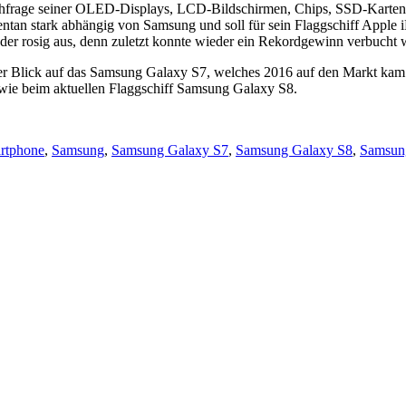
chfrage seiner OLED-Displays, LCD-Bildschirmen, Chips, SSD-Karten
mentan stark abhängig von Samsung und soll für sein Flaggschiff Appl
der rosig aus, denn zuletzt konnte wieder ein Rekordgewinn verbucht 
er Blick auf das Samsung Galaxy S7, welches 2016 auf den Markt kam 
rk wie beim aktuellen Flaggschiff Samsung Galaxy S8.
artphone
,
Samsung
,
Samsung Galaxy S7
,
Samsung Galaxy S8
,
Samsun