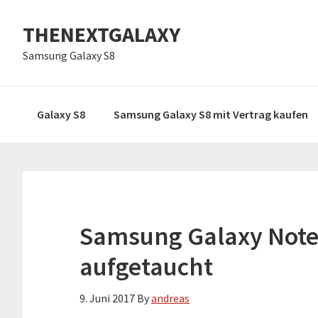
Zur
Skip
Zur
THENEXTGALAXY
Hauptnavigation
to
Hauptsidebar
springen
main
springen
Samsung Galaxy S8
content
Galaxy S8
Samsung Galaxy S8 mit Vertrag kaufen
Samsung Galaxy Note 
aufgetaucht
9. Juni 2017
By
andreas