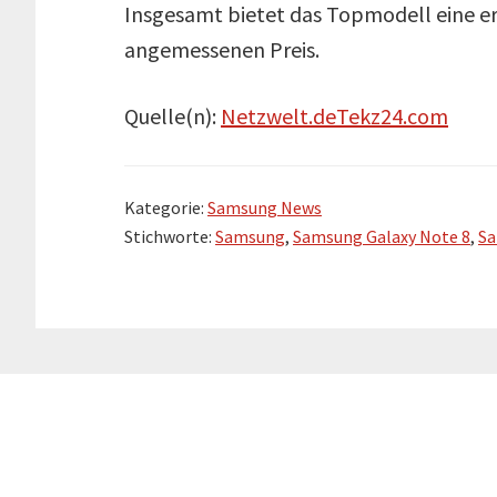
Insgesamt bietet das Topmodell eine er
angemessenen Preis.
Quelle(n):
Netzwelt.de
Tekz24.com
Kategorie:
Samsung News
Stichworte:
Samsung
,
Samsung Galaxy Note 8
,
Sa