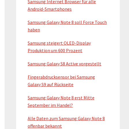
Samsung Internet Browser für alle
S
Android-Smartphones
i
Samsung Galaxy Note 8 soll Force Touch
d
haben
e
Samsung steigert OLED-Display
b
Produktion um 600 Prozent
a
Samsung Galaxy S8 Active vorgestellt
r
Fingerabdrucksensor bei Samsung
Galaxy S9 auf Rückseite
Samsung Galaxy Note 8 erst Mitte
September im Handel?
Alle Daten zum Samsung Galaxy Note 8
offenbar bekannt