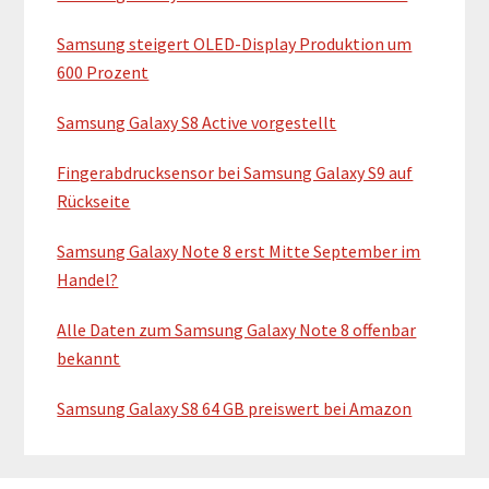
d
Samsung steigert OLED-Display Produktion um
e
600 Prozent
b
Samsung Galaxy S8 Active vorgestellt
a
Fingerabdrucksensor bei Samsung Galaxy S9 auf
r
Rückseite
Samsung Galaxy Note 8 erst Mitte September im
Handel?
Alle Daten zum Samsung Galaxy Note 8 offenbar
bekannt
Samsung Galaxy S8 64 GB preiswert bei Amazon