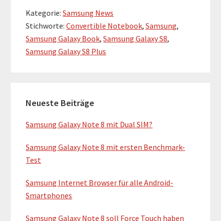
Kategorie:
Samsung News
Stichworte:
Convertible Notebook
,
Samsung
,
Samsung Galaxy Book
,
Samsung Galaxy S8
,
Samsung Galaxy S8 Plus
H
Neueste Beiträge
a
u
Samsung Galaxy Note 8 mit Dual SIM?
p
Samsung Galaxy Note 8 mit ersten Benchmark-
t
Test
-
Samsung Internet Browser für alle Android-
S
Smartphones
i
Samsung Galaxy Note 8 soll Force Touch haben