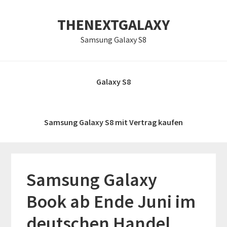
Zur
Skip
Zur
THENEXTGALAXY
Hauptnavigation
to
Hauptsidebar
springen
main
springen
Samsung Galaxy S8
content
Galaxy S8
Samsung Galaxy S8 mit Vertrag kaufen
Samsung Galaxy
Book ab Ende Juni im
deutschen Handel