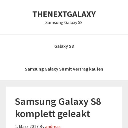
Zur
Skip
Zur
THENEXTGALAXY
Hauptnavigation
to
Hauptsidebar
springen
main
springen
Samsung Galaxy S8
content
Galaxy S8
Samsung Galaxy S8 mit Vertrag kaufen
Samsung Galaxy S8
komplett geleakt
1. März 2017
By
andreas