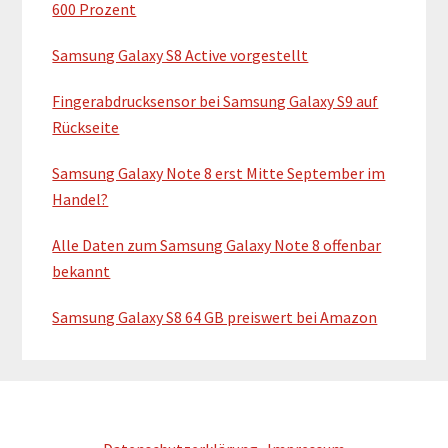
e
600 Prozent
b
Samsung Galaxy S8 Active vorgestellt
a
Fingerabdrucksensor bei Samsung Galaxy S9 auf
r
Rückseite
Samsung Galaxy Note 8 erst Mitte September im
Handel?
Alle Daten zum Samsung Galaxy Note 8 offenbar
bekannt
Samsung Galaxy S8 64 GB preiswert bei Amazon