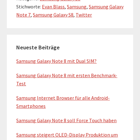
Stichworte:
Evan Blass
,
Samsung
,
Samsung Galaxy
Note 7
,
Samsung Galaxy S8
,
Twitter
H
Neueste Beiträge
a
u
Samsung Galaxy Note 8 mit Dual SIM?
p
Samsung Galaxy Note 8 mit ersten Benchmark-
t
Test
-
Samsung Internet Browser für alle Android-
S
Smartphones
i
Samsung Galaxy Note 8 soll Force Touch haben
d
Samsung steigert OLED-Display Produktion um