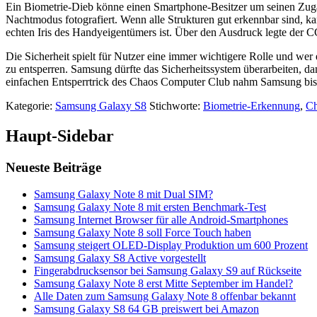
Ein Biometrie-Dieb könne einen Smartphone-Besitzer um seinen Zugang f
Nachtmodus fotografiert. Wenn alle Strukturen gut erkennbar sind, k
echten Iris des Handyeigentümers ist. Über den Ausdruck legte der C
Die Sicherheit spielt für Nutzer eine immer wichtigere Rolle und we
zu entsperren. Samsung dürfte das Sicherheitssystem überarbeiten, 
einfachen Entsperrtrick des Chaos Computer Club nahm Samsung bish
Kategorie:
Samsung Galaxy S8
Stichworte:
Biometrie-Erkennung
,
Ch
Haupt-Sidebar
Neueste Beiträge
Samsung Galaxy Note 8 mit Dual SIM?
Samsung Galaxy Note 8 mit ersten Benchmark-Test
Samsung Internet Browser für alle Android-Smartphones
Samsung Galaxy Note 8 soll Force Touch haben
Samsung steigert OLED-Display Produktion um 600 Prozent
Samsung Galaxy S8 Active vorgestellt
Fingerabdrucksensor bei Samsung Galaxy S9 auf Rückseite
Samsung Galaxy Note 8 erst Mitte September im Handel?
Alle Daten zum Samsung Galaxy Note 8 offenbar bekannt
Samsung Galaxy S8 64 GB preiswert bei Amazon