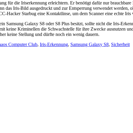
ür die Iriserkennung erleichtern. Er benötigt dafür nur brauchbare Fotos
ann das Iris-Bild ausgedruckt und zur Entsperrung verwendet werden, o
CC-Hacker Starbug eine Kontaktlinse, um dem Scanner eine echte Iris 
r ein Samsung Galaxy S8 oder S8 Plus besitzt, sollte nicht die Iris-E
damit keine Kriminellen die Schwachstelle für ihre Zwecke ausnutzen
er keine Stellung und dürfte noch ein wenig dauern.
aos Computer Club
,
Iris-Erkennung
,
Samsung Galaxy S8
,
Sicherheit