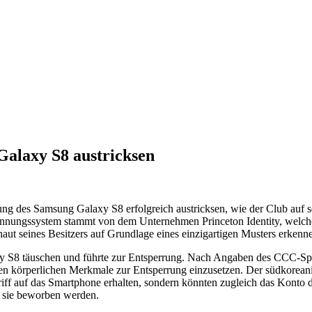
alaxy S8 austricksen
ng des Samsung Galaxy S8 erfolgreich austricksen, wie der Club auf
ennungssystem stammt von dem Unternehmen Princeton Identity, welches b
aut seines Besitzers auf Grundlage eines einzigartigen Musters erkenn
y S8 täuschen und führte zur Entsperrung. Nach Angaben des CCC-Spre
nen körperlichen Merkmale zur Entsperrung einzusetzen. Der südkorean
riff auf das Smartphone erhalten, sondern könnten zugleich das Kont
m sie beworben werden.