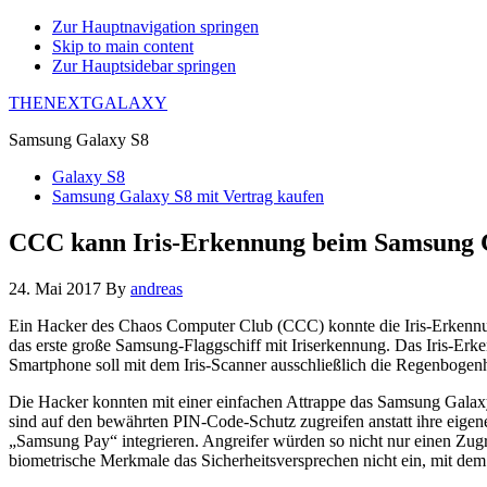
Zur Hauptnavigation springen
Skip to main content
Zur Hauptsidebar springen
THENEXTGALAXY
Samsung Galaxy S8
Galaxy S8
Samsung Galaxy S8 mit Vertrag kaufen
CCC kann Iris-Erkennung beim Samsung G
24. Mai 2017
By
andreas
Ein Hacker des Chaos Computer Club (CCC) konnte die Iris-Erkennu
das erste große Samsung-Flaggschiff mit Iriserkennung. Das Iris-Erk
Smartphone soll mit dem Iris-Scanner ausschließlich die Regenbogenh
Die Hacker konnten mit einer einfachen Attrappe das Samsung Galax
sind auf den bewährten PIN-Code-Schutz zugreifen anstatt ihre eige
„Samsung Pay“ integrieren. Angreifer würden so nicht nur einen Zug
biometrische Merkmale das Sicherheitsversprechen nicht ein, mit de